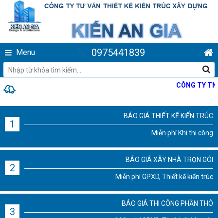
0975441839
Menu
CÔNG TY TNHH T
BÁO GIÁ THIẾT KẾ KIẾN TRÚC
1
Miễn phí Khi thi công
BÁO GIÁ XÂY NHÀ TRỌN GÓI
2
Miễn phí GPXD, Thiết kế kiến trúc
BÁO GIÁ THI CÔNG PHẦN THÔ
3