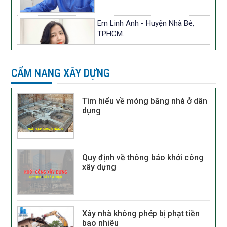
Em Linh Anh - Huyện Nhà Bè,
TPHCM.
CẨM NANG XÂY DỰNG
Tìm hiểu về móng băng nhà ở dân
Chị Thu - Quận Bình Thạnh,
dụng
TPHCM.
Quy định về thông báo khởi công
xây dựng
Anh Minh Khang - Quận Gò Vấp,
TPHCM.
Xây nhà không phép bị phạt tiền
bao nhiêu