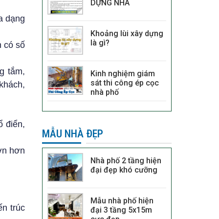
DỰNG NHÀ
đa dạng
Khoảng lùi xây dựng
là gì?
h có số
g tắm,
Kinh nghiệm giám
sát thi công ép cọc
khách,
nhà phố
ổ điển,
MẪU NHÀ ĐẸP
lớn hơn
Nhà phố 2 tầng hiện
đại đẹp khó cưỡng
Mẫu nhà phố hiện
n trúc
đại 3 tầng 5x15m