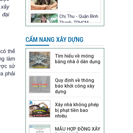
 xây
 đại
Chị Thu - Quận Bình
Thạnh, TPHCM.
CẨM NANG XÂY DỰNG
Anh Minh Khang -
 có thể
Quận Gò Vấp,
Tìm hiểu về móng
ng làm
TPHCM.
băng nhà ở dân dụng
ược sử
a phải
Quy định về thông
báo khởi công xây
dựng
Xây nhà không phép
bị phạt tiền bao
nhiêu
MẪU HỢP ĐỒNG XÂY