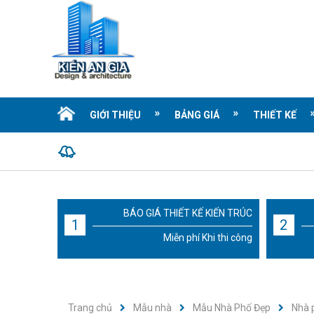
GIỚI THIỆU
BẢNG GIÁ
THIẾT KẾ
BÁO GIÁ THIẾT KẾ KIẾN TRÚC
1
2
Miễn phí Khi thi công
Trang chủ
Mẫu nhà
Mẫu Nhà Phố Đẹp
Nhà 