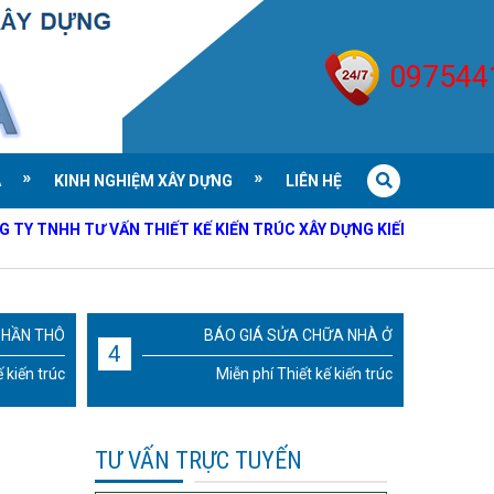
097544
À
KINH NGHIỆM XÂY DỰNG
LIÊN HỆ
H TƯ VẤN THIẾT KẾ KIẾN TRÚC XÂY DỰNG KIẾN AN GIA
Kính Chào Qu
PHẦN THÔ
BÁO GIÁ SỬA CHỮA NHÀ Ở
4
 kiến trúc
Miễn phí Thiết kế kiến trúc
TƯ VẤN TRỰC TUYẾN