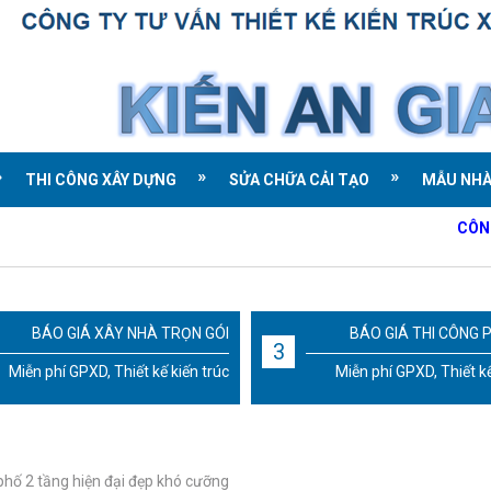
THI CÔNG XÂY DỰNG
SỬA CHỮA CẢI TẠO
MẪU NH
CÔNG TY TNH
BÁO GIÁ XÂY NHÀ TRỌN GÓI
BÁO GIÁ THI CÔNG 
3
Miễn phí GPXD, Thiết kế kiến trúc
Miễn phí GPXD, Thiết kế
phố 2 tầng hiện đại đẹp khó cưỡng