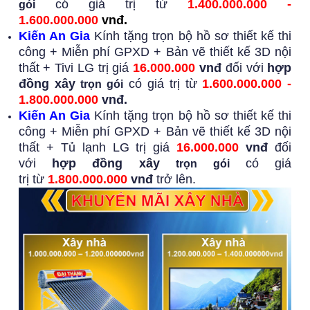
có giá trị từ
1.400.000.000 -
gói
1.600.000.000
vnđ.
Kiến An Gia
Kính tặng trọn bộ hồ sơ thiết kế thi
công + Miễn phí GPXD + Bản vẽ thiết kế 3D nội
thất + Tivi LG trị giá
16.000.000
vnđ
đối với
hợp
đồng xây
có giá trị từ
1.600.000.000 -
trọn gói
1.800.000.000
vnđ.
Kiến An Gia
Kính tặng trọn bộ hồ sơ thiết kế thi
công + Miễn phí GPXD + Bản vẽ thiết kế 3D nội
thất + Tủ lạnh LG trị giá
16.000.000
vnđ
đối
với
hợp đồng xây
có giá
trọn gói
trị từ
1.800.000.000
vnđ
trở lên.