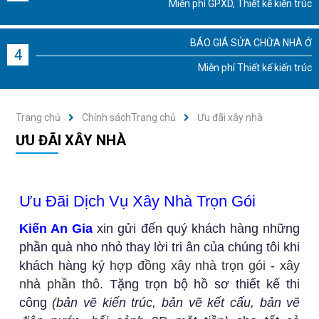
Miễn phí GPXD, Thiết kế kiến trúc
BÁO GIÁ SỬA CHỮA NHÀ Ở
4
Miễn phí Thiết kế kiến trúc
Trang chủ
Chính sách
Trang chủ
Ưu đãi xây nhà
ƯU ĐÃI XÂY NHÀ
Ưu Đãi Dịch Vụ Xây Nhà Trọn Gói
Kiến An Gia
xin gửi đến quý khách hàng những
phần quà nho nhỏ thay lời tri ân của chúng tôi khi
khách hàng ký
hợp đồng xây nhà trọn gói
-
xây
nhà phần thô
. Tặng trọn bộ hồ sơ thiết kế thi
công
(bản vẽ kiến trúc, bản vẽ kết cấu, bản vẽ