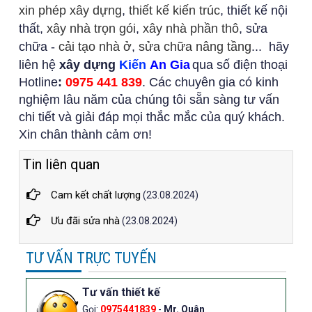
xin phép xây dựng
,
thiết kế kiến ​​trúc
, thiết kế nội
thất,
xây nhà trọn gói
,
xây nhà phần thô
, sửa
chữa -
cải tạo nhà ở
,
sửa chữa nâng tầng
...
hãy
liên hệ
xây dựng
Kiến
An Gia
qua số điện thoại
Hotline
:
0975 441 839
. Các chuyên gia có kinh
nghiệm lâu năm của chúng tôi sẵn sàng tư vấn
chi tiết và giải đáp mọi thắc mắc của quý khách.
Xin chân thành cảm ơn!
Tin liên quan
Cam kết chất lượng
(23.08.2024)
Ưu đãi sửa nhà
(23.08.2024)
TƯ VẤN TRỰC TUYẾN
Tư vấn thiết kế
Gọi:
0975441839
-
Mr. Quân